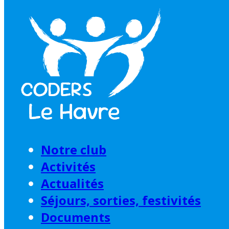
Passer au contenu principal
Passer au pied de
page
Notre club
Activités
Actualités
Séjours, sorties, festivités
Documents