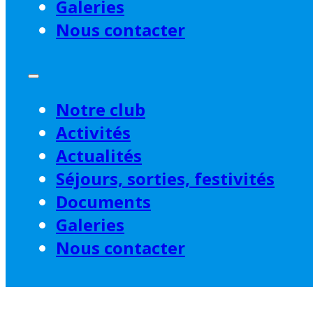
Activités
Galeries
Nous contacter
Découvrez des activités
adaptées à toutes vos
Notre club
Activités
envies.
Actualités
Séjours, sorties, festivités
Documents
Galeries
Nous contacter